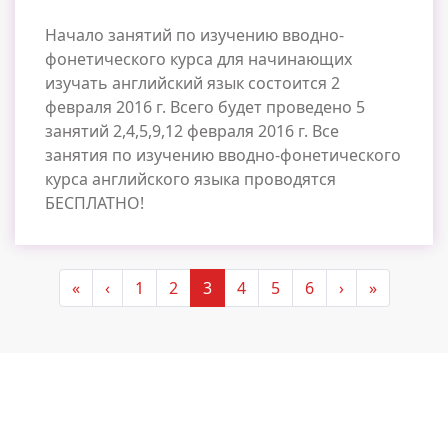
Начало занятий по изучению вводно-
фонетического курса для начинающих
изучать английский язык состоится 2
февраля 2016 г. Всего будет проведено 5
занятий 2,4,5,9,12 февраля 2016 г. Все
занятия по изучению вводно-фонетического
курса английского языка проводятся
БЕСПЛАТНО!
Нумерация
« First
‹ Предыдущий
Следующий ›
Last »
«
‹
1
2
3
4
5
6
›
»
страниц
Измените свою жизнь к