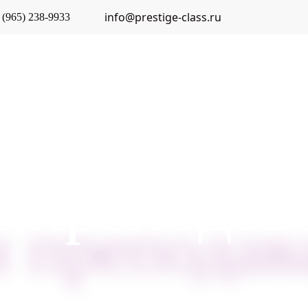
Перейти
info@prestige-class.ru
 (965) 238-9933
к
основному
содержанию
РАБОТЫ ВЫПУСКНИКОВ
ОТЗЫВЫ
АКЦИИ
 преподав